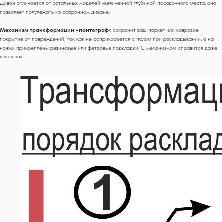
Диван отличается от остальных моделей увеличенной глубиной посадочного места, она
позволяет полулежать на собранном диване.
Механизм трансформации «пантограф»
сохранит ваш паркет или ковровое
покрытие от повреждений, так как не соприкасается с полом при раскладывании, а на
ножки прикреплены резиновые или фетровые подкладки. С механизмом справится даже
школьник.