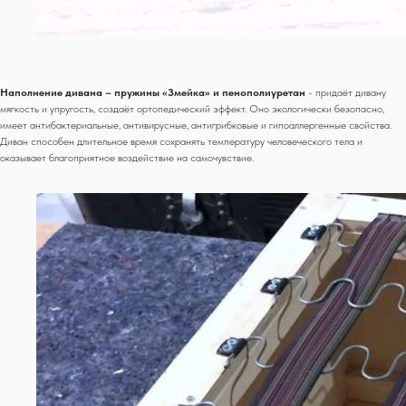
Наполнение дивана – пружины «Змейка» и пенополиуретан
- придаёт дивану
мягкость и упругость, создаёт ортопедический эффект. Оно экологически безопасно,
имеет антибактериальные, антивирусные, антигрибковые и гипоаллергенные свойства.
Диван способен длительное время сохранять температуру человеческого тела и
оказывает благоприятное воздействие на самочувствие.