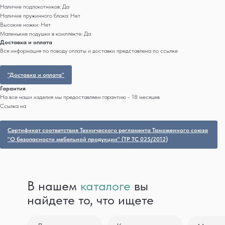
Наличие подлокотников: Да
Наличие пружинного блока: Нет
Высокие ножки: Нет
Маленькие подушки в комплекте: Да
Доставка и оплата
Вся информация по поводу оплаты и доставки представлена по ссылке
"Доставка и оплата"
Гарантия
На все наши изделия мы предоставляем гарантию - 18 месяцев
Ссылка на
Сертификат соответствия Технического регламента Таможенного союза
"О безопасности мебельной продукции" (ТР ТС 025/2012)
В нашем
каталоге
вы
найдете то, что ищете