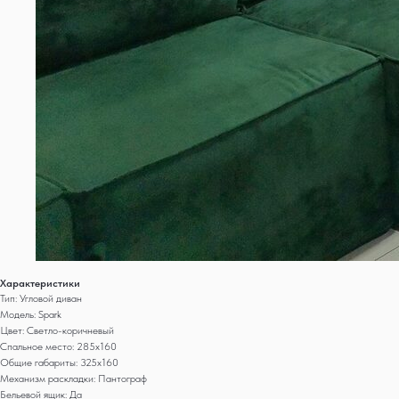
Характеристики
Тип: Угловой диван
Модель: Spark
Цвет: Светло-коричневый
Спальное место: 285x160
Общие габариты: 325x160
Механизм раскладки: Пантограф
Бельевой ящик: Да