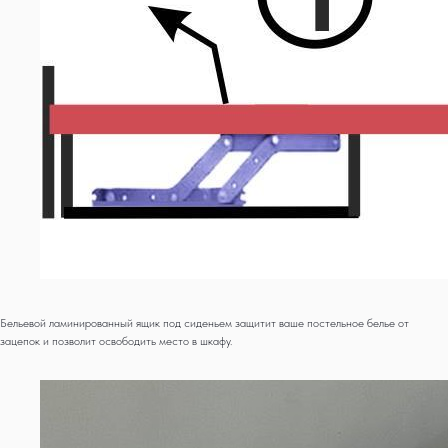
Бельевой ламинированный ящик под сиденьем защитит ваше постельное белье от
зацепок и позволит освободить место в шкафу.