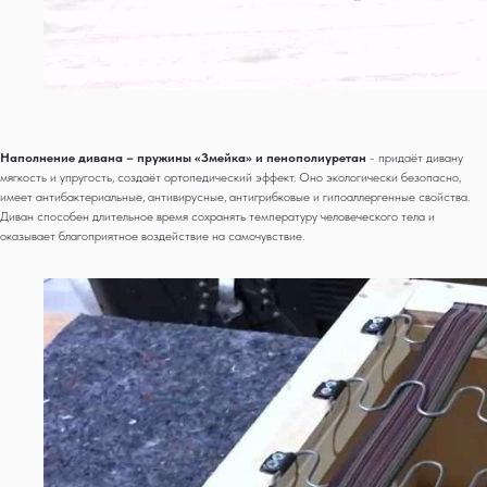
Наполнение дивана – пружины «Змейка» и пенополиуретан
- придаёт дивану
мягкость и упругость, создаёт ортопедический эффект. Оно экологически безопасно,
имеет антибактериальные, антивирусные, антигрибковые и гипоаллергенные свойства.
Диван способен длительное время сохранять температуру человеческого тела и
оказывает благоприятное воздействие на самочувствие.