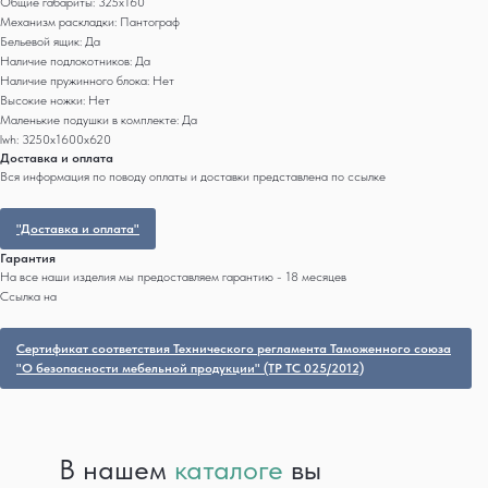
Общие габариты: 325x160
Механизм раскладки: Пантограф
Бельевой ящик: Да
Наличие подлокотников: Да
Наличие пружинного блока: Нет
Высокие ножки: Нет
Маленькие подушки в комплекте: Да
lwh: 3250x1600x620
Доставка и оплата
Вся информация по поводу оплаты и доставки представлена по ссылке
"Доставка и оплата"
Гарантия
На все наши изделия мы предоставляем гарантию - 18 месяцев
Ссылка на
Сертификат соответствия Технического регламента Таможенного союза
"О безопасности мебельной продукции" (ТР ТС 025/2012)
В нашем
каталоге
вы