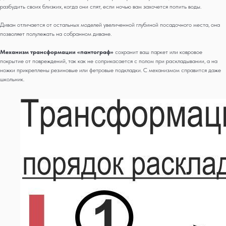
разбудить своих близких, когда они спят, если ночью вам захочется попить воды.
Диван отличается от остальных моделей увеличенной глубиной посадочного места, она
позволяет полулежать на собранном диване.
Механизм трансформации «пантограф»
сохранит ваш паркет или ковровое
покрытие от повреждений, так как не соприкасается с полом при раскладывании, а на
ножки прикреплены резиновые или фетровые подкладки. С механизмом справится даже
школьник.