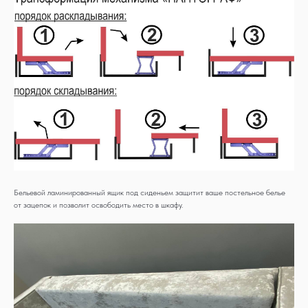
Бельевой ламинированный ящик под сиденьем защитит ваше постельное белье
от зацепок и позволит освободить место в шкафу.